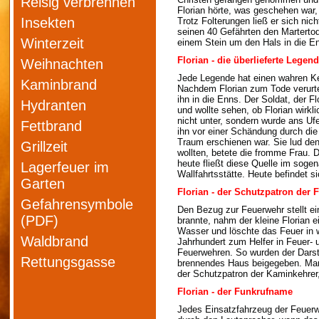
Reisig verbrennen
Florian hörte, was geschehen war
Insekten
Trotz Folterungen ließ er sich n
seinen 40 Gefährten den Martertod
Winterzeit
einem Stein um den Hals in die E
Florian - die überlieferte Legen
Weihnachten
Jede Legende hat einen wahren Ke
Kaminbrand
Nachdem Florian zum Tode verurte
ihn in die Enns. Der Soldat, der F
Hydranten
und wollte sehen, ob Florian wirkl
nicht unter, sondern wurde ans Uf
Fettbrand
ihn vor einer Schändung durch die
Traum erschienen war. Sie lud den
Grillzeit
wollten, betete die fromme Frau. 
heute fließt diese Quelle im soge
Lagerfeuer im
Wallfahrtsstätte. Heute befindet s
Garten
Florian - der Schutzpatron der 
Gefahrensymbole
Den Bezug zur Feuerwehr stellt ein
(PDF)
brannte, nahm der kleine Florian e
Wasser und löschte das Feuer in w
Waldbrand
Jahrhundert zum Helfer in Feuer- u
Feuerwehren. So wurden der Darste
Rettungsgasse
brennendes Haus beigegeben. Manch
der Schutzpatron der Kaminkehrer,
Florian - der Funkrufname
Jedes Einsatzfahrzeug der Feuerw