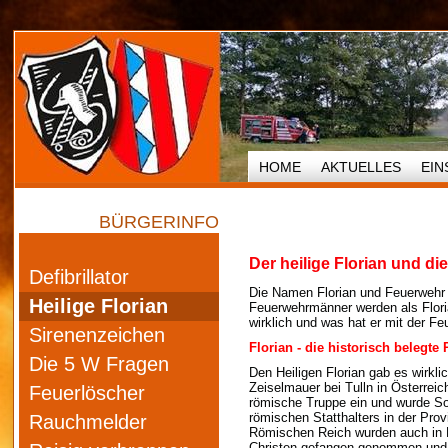
HOME
AKTUELLES
EIN
BÜRGERINFO
Der heilige Florian und d
Defibrillator
Die Namen Florian und Feuerwehr 
Heilige Florian
Feuerwehrmänner werden als Floria
wirklich und was hat er mit der F
Sirenenzeichen
Florian - die historisch belegte
Die 5 W Fragen
Den Heiligen Florian gab es wirkl
Zeiselmauer bei Tulln in Österreic
Feuerlöscher
römische Truppe ein und wurde Sold
römischen Statthalters in der Pro
Rauchmelder
Römischen Reich wurden auch in L
Christen gefangen genommen und i